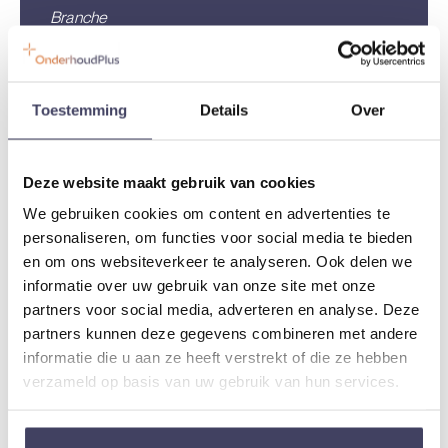
Branche
Wonen
Locatie
Toestemming
Details
Over
Venlo
Status
Deze website maakt gebruik van cookies
In uitvoering
We gebruiken cookies om content en advertenties te
personaliseren, om functies voor social media te bieden
en om ons websiteverkeer te analyseren. Ook delen we
informatie over uw gebruik van onze site met onze
partners voor social media, adverteren en analyse. Deze
partners kunnen deze gegevens combineren met andere
Niet Planmatig Onderhoud
informatie die u aan ze heeft verstrekt of die ze hebben
verzameld op basis van uw gebruik van hun services.
Wonen Limburg
Ketensamenwerking voor Wonen Limburg, gericht op