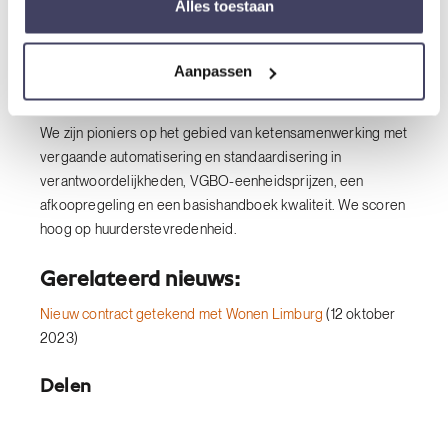
Alles toestaan
serviceverzoeken, het vraaggestuurd binnenonderhoud
(VGBO), zoals keukens, badkamers en toiletten en het
mutatieonderhoud. Het betreft 4.167 verhuureenheden in
Aanpassen
Noord-Limburg.
We zijn pioniers op het gebied van ketensamenwerking met
vergaande automatisering en standaardisering in
verantwoordelijkheden, VGBO-eenheidsprijzen, een
afkoopregeling en een basishandboek kwaliteit. We scoren
hoog op huurderstevredenheid.
Gerelateerd nieuws:
Nieuw contract getekend met Wonen Limburg
(12 oktober
2023)
Delen